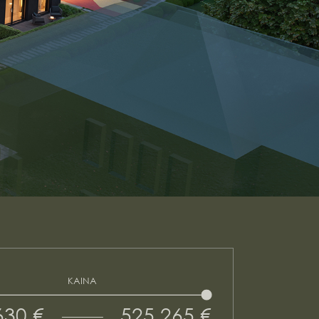
KAINA
630 €
525 265 €