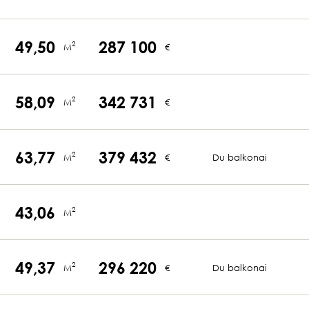
49,50
287 100
2
M
€
58,09
342 731
2
M
€
63,77
379 432
2
M
€
Du balkonai
43,06
2
M
49,37
296 220
2
M
€
Du balkonai