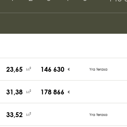
23,65
146 630
2
M
€
Yra terasa
31,38
178 866
2
M
€
33,52
2
M
Yra terasa