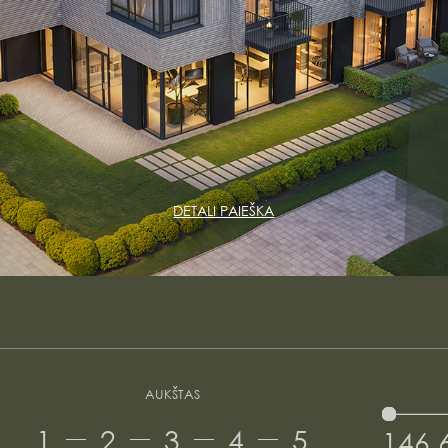
DETALI PAIEŠKA
AUKŠTAS
1
2
3
4
5
146 