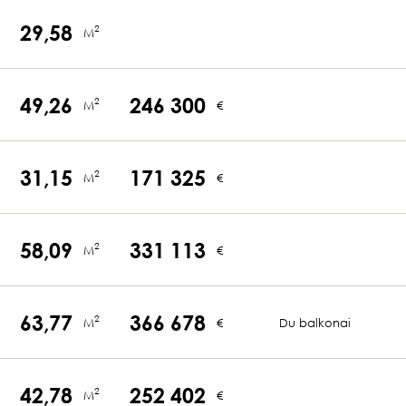
29,58
2
M
49,26
246 300
2
M
€
31,15
171 325
2
M
€
58,09
331 113
2
M
€
63,77
366 678
2
M
€
Du balkonai
42,78
252 402
2
M
€