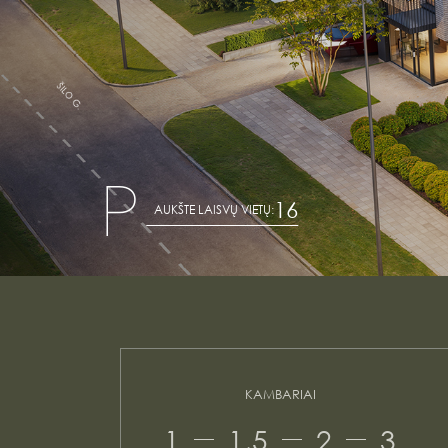
P
16
AUKŠTE LAISVŲ VIETŲ:
KAMBARIAI
1
1,5
2
3