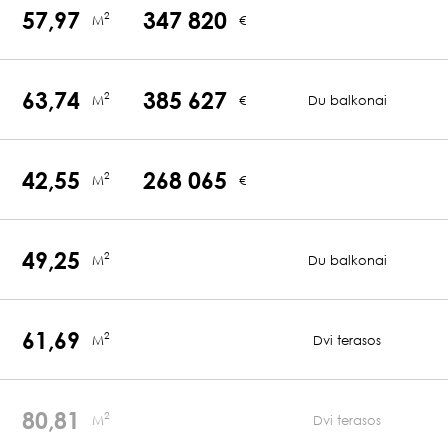
57,97
347 820
2
M
€
63,74
385 627
2
M
€
Du balkonai
42,55
268 065
2
M
€
49,25
2
M
Du balkonai
61,69
2
M
Dvi terasos
80,81
2
M
Dvi terasos