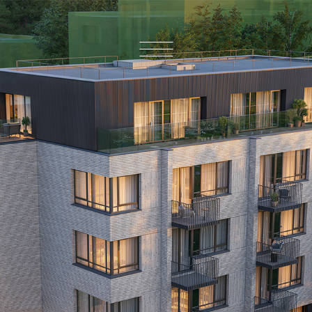
Menu
8
AUKŠTE LAISVŲ BUTŲ: